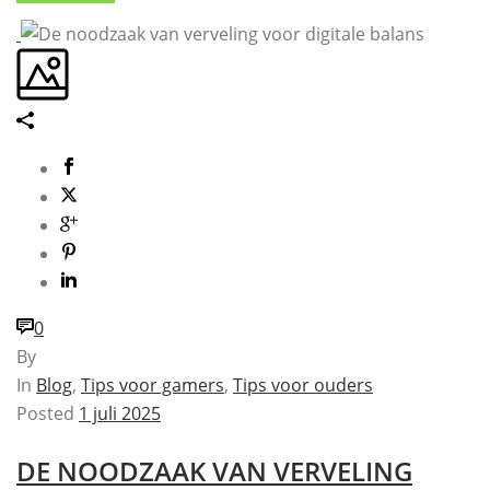
0
By
In
Blog
,
Tips voor gamers
,
Tips voor ouders
Posted
1 juli 2025
DE NOODZAAK VAN VERVELING