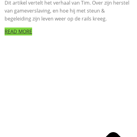
Dit artikel vertelt het verhaal van Tim. Over zijn herstel
van gameverslaving, en hoe hij met steun &
begeleiding zijn leven weer op de rails kreeg.
READ MORE