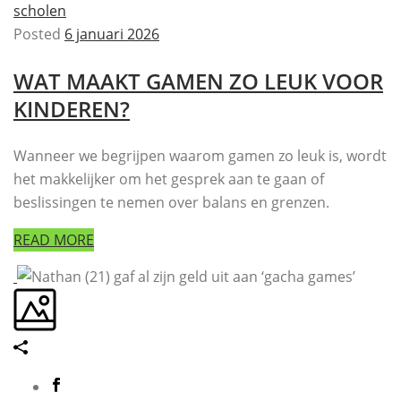
scholen
Posted
6 januari 2026
WAT MAAKT GAMEN ZO LEUK VOOR
KINDEREN?
Wanneer we begrijpen waarom gamen zo leuk is, wordt
het makkelijker om het gesprek aan te gaan of
beslissingen te nemen over balans en grenzen.
READ MORE