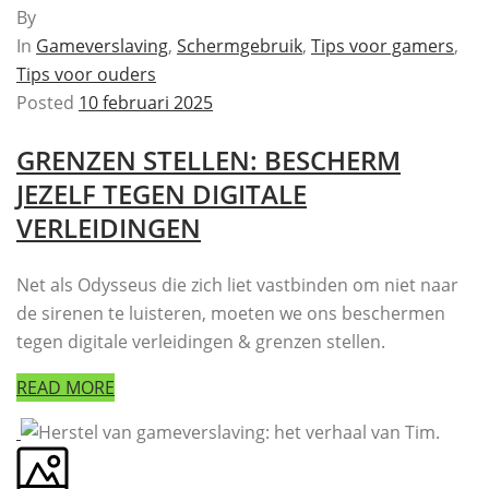
By
In
Gameverslaving
,
Schermgebruik
,
Tips voor gamers
,
Tips voor ouders
Posted
10 februari 2025
GRENZEN STELLEN: BESCHERM
JEZELF TEGEN DIGITALE
VERLEIDINGEN
Net als Odysseus die zich liet vastbinden om niet naar
de sirenen te luisteren, moeten we ons beschermen
tegen digitale verleidingen & grenzen stellen.
READ MORE