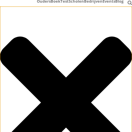
Ouders
Boek
Test
Scholen
Bedrijven
Events
Blog
Beheer toestemming