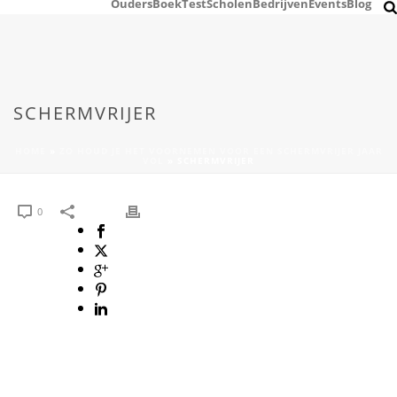
Ouders
Boek
Test
Scholen
Bedrijven
Events
Blog
SCHERMVRIJER
HOME
»
ZO HOUD JE HET VOORNEMEN VOOR EEN SCHERMVRIJER JAAR
VOL
»
SCHERMVRIJER
0