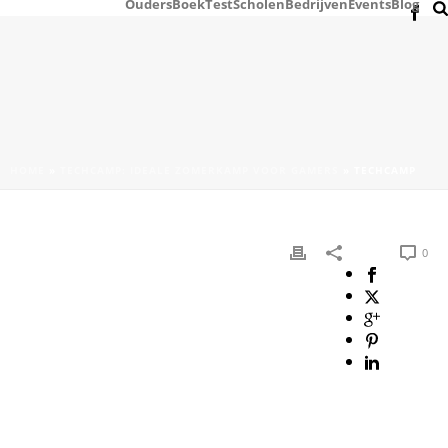
Ouders
Boek
Test
Scholen
Bedrijven
Events
Blog
HOME
»
TECHCAMP: IDEALE ZOMERKAMP VOOR GAMERS
»
TECHCAMP
0