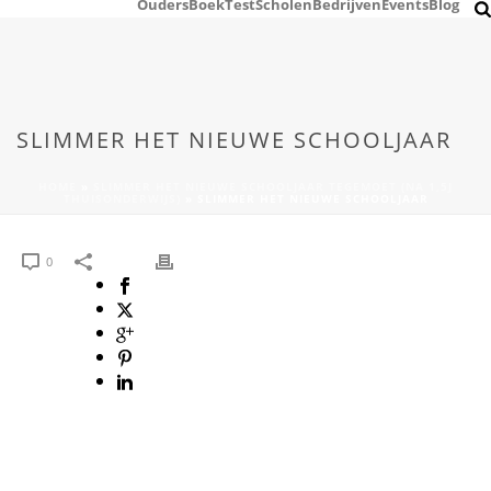
Ouders
Boek
Test
Scholen
Bedrijven
Events
Blog
SLIMMER HET NIEUWE SCHOOLJAAR
HOME
»
SLIMMER HET NIEUWE SCHOOLJAAR TEGEMOET (NA 1,5J
THUISONDERWIJS)
»
SLIMMER HET NIEUWE SCHOOLJAAR
0