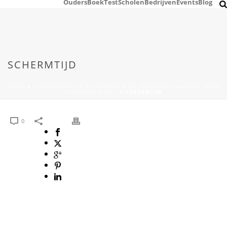
Ouders
Boek
Test
Scholen
Bedrijven
Events
Blog
SCHERMTIJD
HOME
»
SCHERMGEBRUIK BIJ KINDEREN EN JONGEREN: WAAROM JOUW
VOORBEELD TELT
»
SCHERMTIJD
0