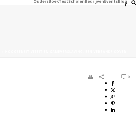
Ouders
Boek
Test
Scholen
Bedrijven
Events
Blog
?
»
HOOGSENSITIVITEIT EN GAMEVERSLAVING: EEN VERBAND? COVER
0