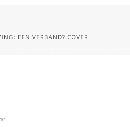
ING: EEN VERBAND? COVER
HOME
»
HOOGSENSITIVITEIT EN GAMEVERSLAVING: EEN VERBAND