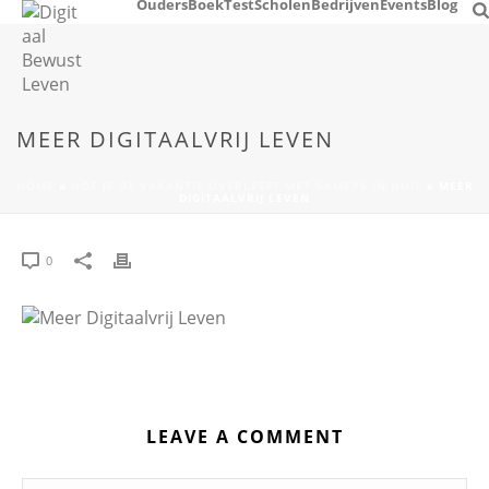
Ouders
Boek
Test
Scholen
Bedrijven
Events
Blog
MEER DIGITAALVRIJ LEVEN
HOME
»
HOE JE DE VAKANTIE OVERLEEFT MET GAMERS IN HUIS
»
MEER
DIGITAALVRIJ LEVEN
0
LEAVE A COMMENT