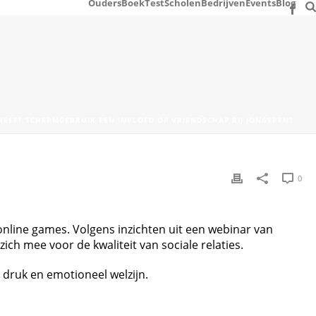
Ouders
Boek
Test
Scholen
Bedrijven
Events
Blog
HEEFT SCHERMGEBRUIK EEN INVLOED OP VRIENDSCHAP BIJ JONGEREN?
0
nline games. Volgens inzichten uit een webinar van
h mee voor de kwaliteit van sociale relaties.
 druk en emotioneel welzijn.