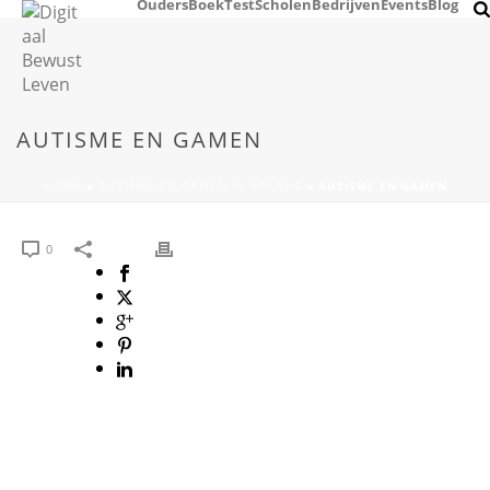
Ouders
Boek
Test
Scholen
Bedrijven
Events
Blog
AUTISME EN GAMEN
HOME
»
AUTISME EN GAMEN IN BALANS
»
AUTISME EN GAMEN
0