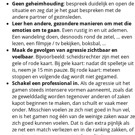
Geen geheimhouding
: bespreek duidelijk en open de
situatie en zeg dat je het gaat bespreken met de
andere partner of gezinsleden.
Leer hen andere, gezondere manieren om met die
emoties om te gaan
. Even rustig in en uit ademen.
Een wandeling doen, desnoods rond de zetel, … even
lezen, een filmpje / tv bekijken, boksbal, …
Maak de gevolgen van agressie zichtbaar en
voelbaar
. Bijvoorbeeld: scheidsrechter zijn met een
gele of rode kaart. Bij gele kaart: nadat dit spelletje uit
is, neem je 15 min pauze. Bij rode kaart: meteen
stoppen en volgende dag wordt niet gegamed.
Schakel een professional in.
Als de agressie uit het
gamen steeds intensere vormen aanneemt, zoals dat
ze gewelddadig worden tegenover anderen of zaken
kapot beginnen te maken, dan schuilt er vaak meer
onder. Misschien voelen ze zich niet goed in hun vel,
en is het gamen nog één van de weinige zaken waar ze
zich goed kunnen voelen. Dat is dan extra pijnlijk als
ze net een match verliezen en in de ranking zakken, of