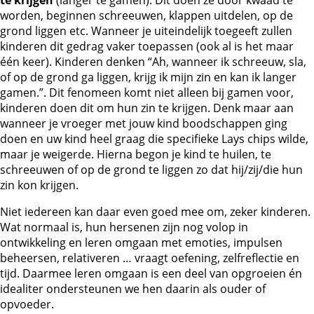
te krijgen
(langer te gamen). Dit doen ze door kwaad te
worden, beginnen schreeuwen, klappen uitdelen, op de
grond liggen etc. Wanneer je uiteindelijk toegeeft zullen
kinderen dit gedrag vaker toepassen (ook al is het maar
één keer). Kinderen denken “Ah, wanneer ik schreeuw, sla,
of op de grond ga liggen, krijg ik mijn zin en kan ik langer
gamen.”. Dit fenomeen komt niet alleen bij gamen voor,
kinderen doen dit om hun zin te krijgen. Denk maar aan
wanneer je vroeger met jouw kind boodschappen ging
doen en uw kind heel graag die specifieke Lays chips wilde,
maar je weigerde. Hierna begon je kind te huilen, te
schreeuwen of op de grond te liggen zo dat hij/zij/die hun
zin kon krijgen.
Niet iedereen kan daar even goed mee om, zeker kinderen.
Wat normaal is, hun hersenen zijn nog volop in
ontwikkeling en leren omgaan met emoties, impulsen
beheersen, relativeren … vraagt oefening, zelfreflectie en
tijd. Daarmee leren omgaan is een deel van opgroeien én
idealiter ondersteunen we hen daarin als ouder of
opvoeder.