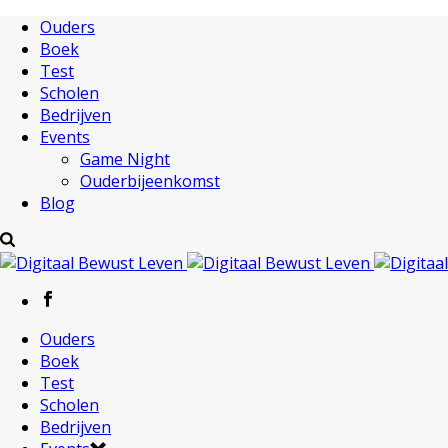
Ouders
Boek
Test
Scholen
Bedrijven
Events
Game Night
Ouderbijeenkomst
Blog
Ouders
Boek
Test
Scholen
Bedrijven