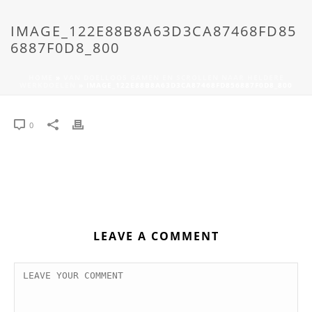
IMAGE_122E88B8A63D3CA87468FD85
6887F0D8_800
HOME
»
VAN DOELLOOS GAMEN EN SCROLLEN NAAR HELDERE
WERKDOELEN
»
IMAGE_122E88B8A63D3CA87468FD856887F0D8_800
0
LEAVE A COMMENT