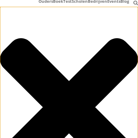
Ouders
Boek
Test
Scholen
Bedrijven
Events
Blog
Beheer toestemming