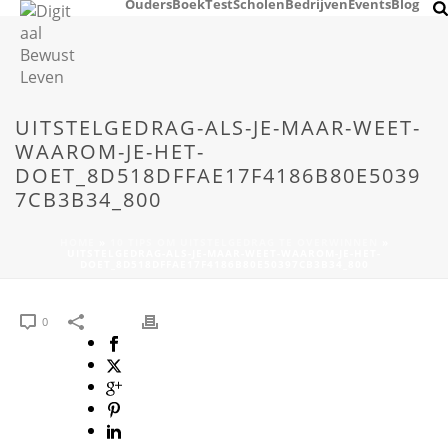
Ouders
Boek
Test
Scholen
Bedrijven
Events
Blog
UITSTELGEDRAG-ALS-JE-MAAR-WEET-
WAAROM-JE-HET-
DOET_8D518DFFAE17F4186B80E5039
7CB3B34_800
HOME
»
10 TIPS OM UITSTELGEDRAG TE OVERWINNEN
»
UITSTELGEDRAG-ALS-JE-MAAR-WEET-WAAROM-JE-HET-
DOET_8D518DFFAE17F4186B80E50397CB3B34_800
0