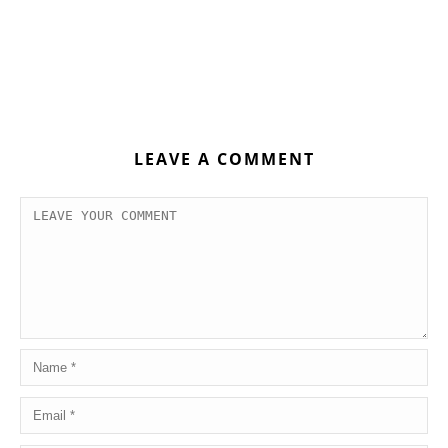
LEAVE A COMMENT