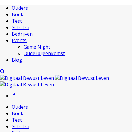
Ouders
Boek
Test
Scholen
Bedrijven
Events
Game Night
Ouderbijeenkomst
Blog
Ouders
Boek
Test
Scholen