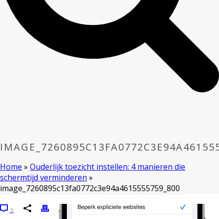
IMAGE_7260895C13FA0772C3E94A46155
Home
»
Ouderlijk toezicht instellen: 4 manieren die
schermtijd verminderen
»
image_7260895c13fa0772c3e94a4615555759_800
0