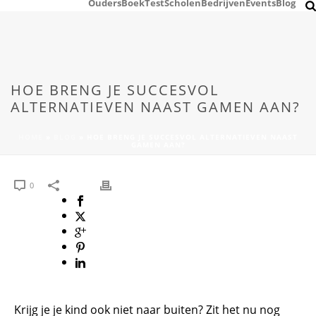
Ouders
Boek
Test
Scholen
Bedrijven
Events
Blog
HOE BRENG JE SUCCESVOL
ALTERNATIEVEN NAAST GAMEN AAN?
HOME
»
BLOG
»
HOE BRENG JE SUCCESVOL ALTERNATIEVEN NAAST
GAMEN AAN?
0
Krijg je je kind ook niet naar buiten? Zit het nu nog