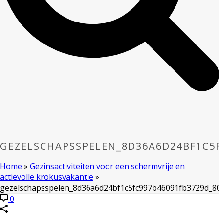
GEZELSCHAPSSPELEN_8D36A6D24BF1C5F
Home
»
Gezinsactiviteiten voor een schermvrije en
actievolle krokusvakantie
»
gezelschapsspelen_8d36a6d24bf1c5fc997b46091fb3729d_8
0