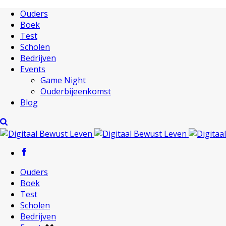
Ouders
Boek
Test
Scholen
Bedrijven
Events
Game Night
Ouderbijeenkomst
Blog
Ouders
Boek
Test
Scholen
Bedrijven