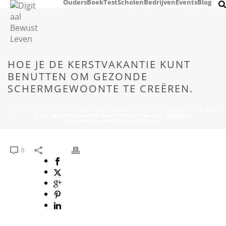
Ouders
Boek
Test
Scholen
Bedrijven
Events
Blog
HOE JE DE KERSTVAKANTIE KUNT
BENUTTEN OM GEZONDE
SCHERMGEWOONTE TE CREËREN.
HOME
»
4 TIPS VOOR EEN KERSTVAKANTIE IN DIGITALE BALANS
»
HOE
JE DE KERSTVAKANTIE KUNT BENUTTEN OM GEZONDE
SCHERMGEWOONTE TE CREËREN.
0