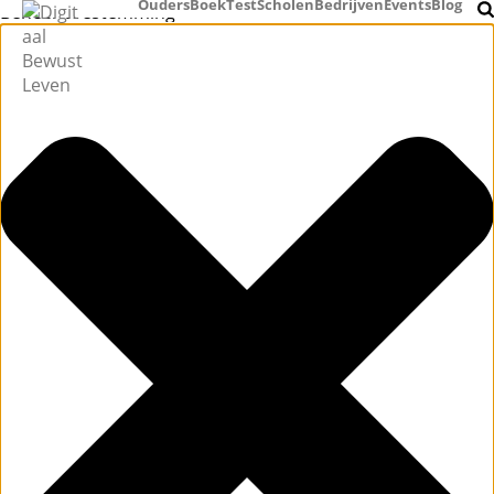
Ouders
Boek
Test
Scholen
Bedrijven
Events
Blog
Beheer toestemming