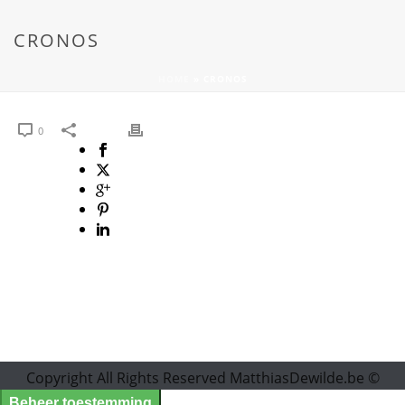
CRONOS
HOME
»
CRONOS
0
Copyright All Rights Reserved MatthiasDewilde.be ©
Beheer toestemming