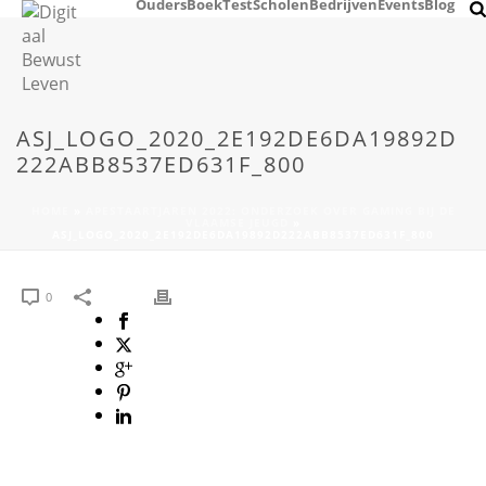
Ouders
Boek
Test
Scholen
Bedrijven
Events
Blog
ASJ_LOGO_2020_2E192DE6DA19892D
222ABB8537ED631F_800
HOME
»
APESTAARTJAREN 2022: ONDERZOEK OVER GAMING BIJ DE
VLAAMSE JEUGD
»
ASJ_LOGO_2020_2E192DE6DA19892D222ABB8537ED631F_800
0