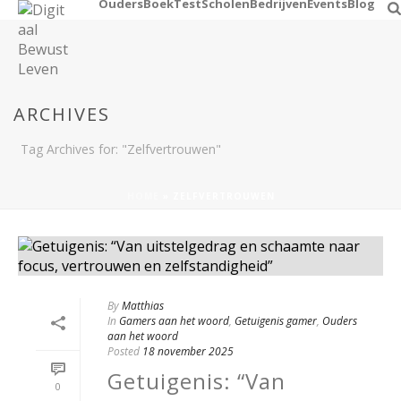
Ouders
Boek
Test
Scholen
Bedrijven
Events
Blog
ARCHIVES
Tag Archives for: "Zelfvertrouwen"
HOME
»
ZELFVERTROUWEN
By
Matthias
In
Gamers aan het woord
,
Getuigenis gamer
,
Ouders
aan het woord
Posted
18 november 2025
Getuigenis: “Van
0